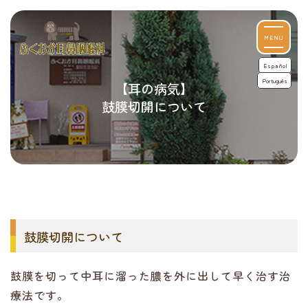
MENU
Español
Português
【耳の病気】
鼓膜切開について
鼓膜切開について
鼓膜を切って中耳に溜った膿を外に出して早く治す治
療法です。