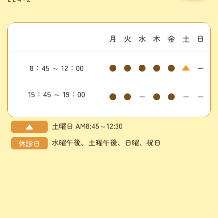
月
火
水
木
金
土
日
8：45 ～ 12：00
●
●
●
●
●
▲
ー
15：45 ～ 19：00
●
●
ー
●
●
ー
ー
土曜日 AM8:45～12:30
▲
水曜午後、土曜午後、日曜、祝日
休診日