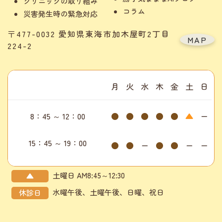
クリニックの取り組み
コラム
災害発生時の緊急対応
〒477-0032 愛知県東海市加木屋町2丁目
MAP
224-2
月
火
水
木
金
土
日
8：45 ～ 12：00
●
●
●
●
●
▲
ー
15：45 ～ 19：00
●
●
ー
●
●
ー
ー
土曜日 AM8:45～12:30
▲
水曜午後、土曜午後、日曜、祝日
休診日