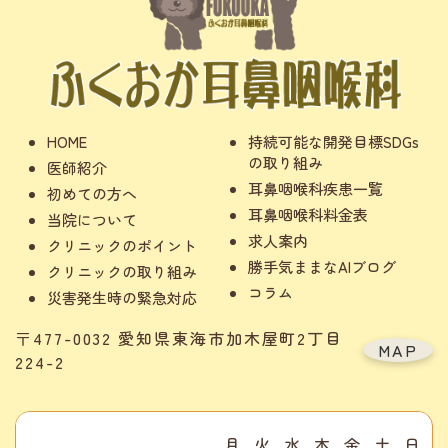
HOME
持続可能な開発目標SDGs
の取り組み
医師紹介
耳鼻咽喉科疾患一覧
初めての方へ
耳鼻咽喉科料金表
当院について
求人案内
クリニックのポイント
勝手気ままなAIブログ
クリニックの取り組み
コラム
災害発生時の緊急対応
〒477-0032 愛知県東海市加木屋町2丁目
MAP
224-2
月
火
水
木
金
土
日