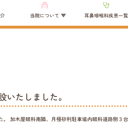
介
当院について
耳鼻咽喉科疾患一
設いたしました。
た。 加木屋眼科南隣、月極砂利駐車場内眼科道路側３台