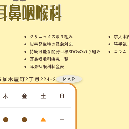
クリニックの取り組み
求人案
災害発生時の緊急対応
勝手気
持続可能な開発目標SDGsの取り組み
コラム
耳鼻咽喉科疾患一覧
耳鼻咽喉科料金表
市加木屋町2丁目224-2
MAP
木
金
土
日
●
●
▲
ー