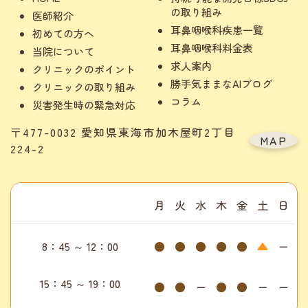
の取り組み
医師紹介
耳鼻咽喉科疾患一覧
初めての方へ
耳鼻咽喉科料金表
当院について
求人案内
クリニックのポイント
勝手気ままなAIブログ
クリニックの取り組み
コラム
災害発生時の緊急対応
〒477-0032 愛知県東海市加木屋町2丁目
MAP
224-2
月
火
水
木
金
土
日
8：45 ～ 12：00
●
●
●
●
●
▲
ー
15：45 ～ 19：00
●
●
ー
●
●
ー
ー