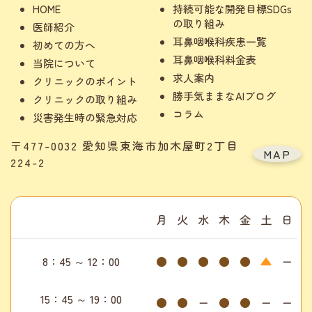
HOME
持続可能な開発目標SDGs
の取り組み
医師紹介
耳鼻咽喉科疾患一覧
初めての方へ
耳鼻咽喉科料金表
当院について
求人案内
クリニックのポイント
勝手気ままなAIブログ
クリニックの取り組み
コラム
災害発生時の緊急対応
〒477-0032 愛知県東海市加木屋町2丁目
MAP
224-2
月
火
水
木
金
土
日
8：45 ～ 12：00
●
●
●
●
●
▲
ー
15：45 ～ 19：00
●
●
ー
●
●
ー
ー