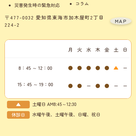
コラム
災害発生時の緊急対応
〒477-0032 愛知県東海市加木屋町2丁目
MAP
224-2
月
火
水
木
金
土
日
8：45 ～ 12：00
●
●
●
●
●
▲
ー
15：45 ～ 19：00
●
●
ー
●
●
ー
ー
土曜日 AM8:45～12:30
▲
水曜午後、土曜午後、日曜、祝日
休診日