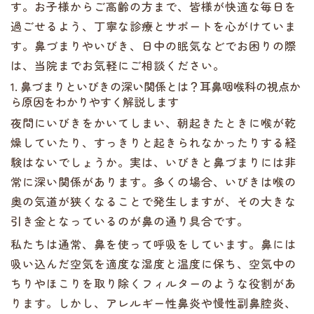
す。お子様からご高齢の方まで、皆様が快適な毎日を
過ごせるよう、丁寧な診療とサポートを心がけていま
す。鼻づまりやいびき、日中の眠気などでお困りの際
は、当院までお気軽にご相談ください。
1. 鼻づまりといびきの深い関係とは？耳鼻咽喉科の視点か
ら原因をわかりやすく解説します
夜間にいびきをかいてしまい、朝起きたときに喉が乾
燥していたり、すっきりと起きられなかったりする経
験はないでしょうか。実は、いびきと鼻づまりには非
常に深い関係があります。多くの場合、いびきは喉の
奥の気道が狭くなることで発生しますが、その大きな
引き金となっているのが鼻の通り具合です。
私たちは通常、鼻を使って呼吸をしています。鼻には
吸い込んだ空気を適度な湿度と温度に保ち、空気中の
ちりやほこりを取り除くフィルターのような役割があ
ります。しかし、アレルギー性鼻炎や慢性副鼻腔炎、