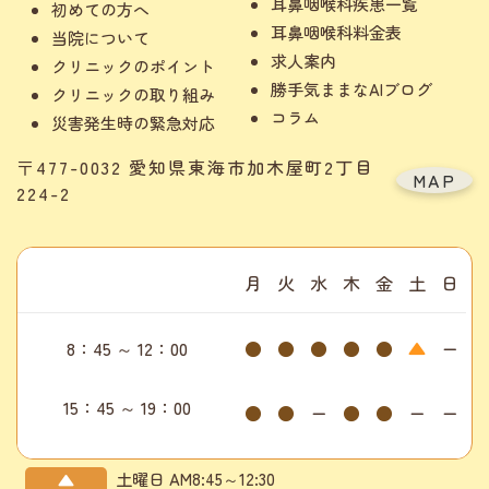
耳鼻咽喉科疾患一覧
初めての方へ
耳鼻咽喉科料金表
当院について
求人案内
クリニックのポイント
勝手気ままなAIブログ
クリニックの取り組み
コラム
災害発生時の緊急対応
〒477-0032 愛知県東海市加木屋町2丁目
MAP
224-2
月
火
水
木
金
土
日
8：45 ～ 12：00
●
●
●
●
●
▲
ー
15：45 ～ 19：00
●
●
ー
●
●
ー
ー
土曜日 AM8:45～12:30
▲