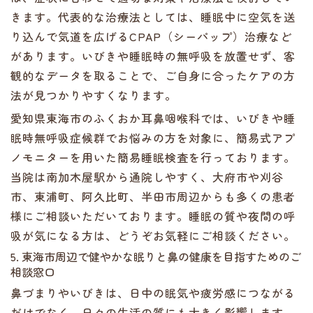
きます。代表的な治療法としては、睡眠中に空気を送
り込んで気道を広げるCPAP（シーパップ）治療など
があります。いびきや睡眠時の無呼吸を放置せず、客
観的なデータを取ることで、ご自身に合ったケアの方
法が見つかりやすくなります。
愛知県東海市のふくおか耳鼻咽喉科では、いびきや睡
眠時無呼吸症候群でお悩みの方を対象に、簡易式アプ
ノモニターを用いた簡易睡眠検査を行っております。
当院は南加木屋駅から通院しやすく、大府市や刈谷
市、東浦町、阿久比町、半田市周辺からも多くの患者
様にご相談いただいております。睡眠の質や夜間の呼
吸が気になる方は、どうぞお気軽にご相談ください。
5. 東海市周辺で健やかな眠りと鼻の健康を目指すためのご
相談窓口
鼻づまりやいびきは、日中の眠気や疲労感につながる
だけでなく、日々の生活の質にも大きく影響します。