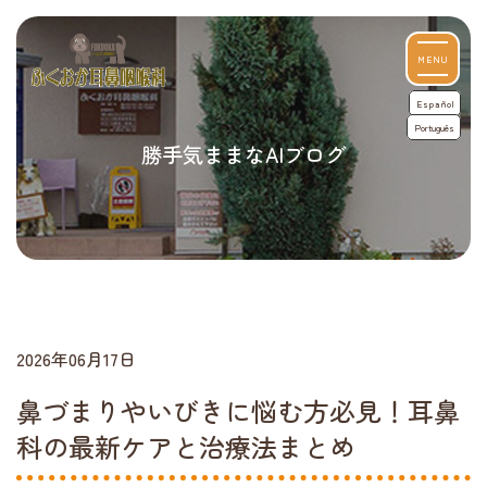
MENU
Español
Português
勝手気ままなAIブログ
2026年06月17日
鼻づまりやいびきに悩む方必見！耳鼻
科の最新ケアと治療法まとめ