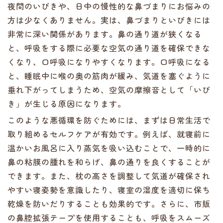
夜間のいびきや、日中の慢性的な鼻づまりにお悩みの
方は少なくありません。実は、鼻づまりといびきには
非常に深い関係があります。鼻の通り道が狭くなる
と、呼吸をする際に必要な空気の通り道を確保できな
くなり、口呼吸になりやすくなります。口呼吸になる
と、睡眠中に喉の奥の筋肉が緩み、気道を塞ぐように
垂れ下がってしまうため、空気の摩擦音として「いび
き」が生じる原因になります。
このような悪循環を防ぐためには、まずは日常生活で
取り組めるセルフケアが有効です。例えば、就寝前に
温かいお風呂に入り蒸気を吸い込むことで、一時的に
鼻の粘膜の腫れを和らげ、鼻の通りを良くすることが
できます。また、枕の高さを調整して気道が確保され
やすい寝姿勢を意識したり、寝室の湿度を適切に保ち
乾燥を防いだりすることも効果的です。さらに、市販
の鼻腔拡張テープを使用することも、呼吸をスムーズ