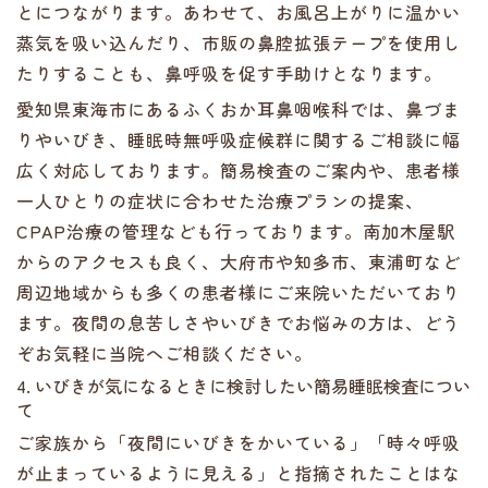
とにつながります。あわせて、お風呂上がりに温かい
蒸気を吸い込んだり、市販の鼻腔拡張テープを使用し
たりすることも、鼻呼吸を促す手助けとなります。
愛知県東海市にあるふくおか耳鼻咽喉科では、鼻づま
りやいびき、睡眠時無呼吸症候群に関するご相談に幅
広く対応しております。簡易検査のご案内や、患者様
一人ひとりの症状に合わせた治療プランの提案、
CPAP治療の管理なども行っております。南加木屋駅
からのアクセスも良く、大府市や知多市、東浦町など
周辺地域からも多くの患者様にご来院いただいており
ます。夜間の息苦しさやいびきでお悩みの方は、どう
ぞお気軽に当院へご相談ください。
4. いびきが気になるときに検討したい簡易睡眠検査につい
て
ご家族から「夜間にいびきをかいている」「時々呼吸
が止まっているように見える」と指摘されたことはな