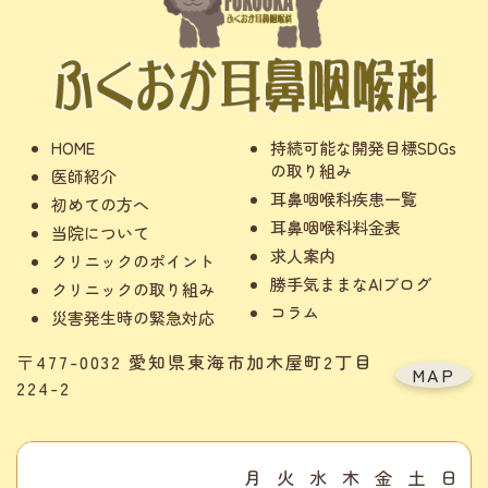
HOME
持続可能な開発目標SDGs
の取り組み
医師紹介
耳鼻咽喉科疾患一覧
初めての方へ
耳鼻咽喉科料金表
当院について
求人案内
クリニックのポイント
勝手気ままなAIブログ
クリニックの取り組み
コラム
災害発生時の緊急対応
〒477-0032 愛知県東海市加木屋町2丁目
MAP
224-2
月
火
水
木
金
土
日